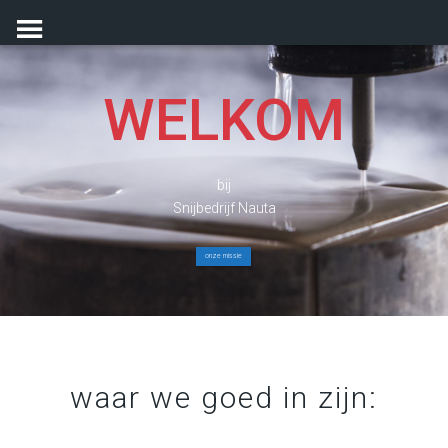
Skip
to
content
WELKOM
bij
Snijbedrijf Nauta
onze missie
waar we goed in zijn: